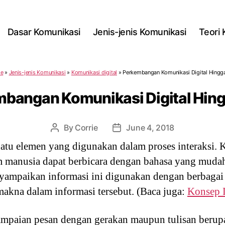
Dasar Komunikasi
Jenis-jenis Komunikasi
Teori
e
»
Jenis-jenis Komunikasi
»
Komunikasi digital
»
Perkembangan Komunikasi Digital Hingga
bangan Komunikasi Digital Hing
By
Corrie
June 4, 2018
Post
Post
author
date
tu elemen yang digunakan dalam proses interaksi. 
m manusia dapat berbicara dengan bahasa yang muda
yampaikan informasi ini digunakan dengan berbagai
makna dalam informasi tersebut. (Baca juga:
Konsep 
mpaian pesan dengan gerakan maupun tulisan beru