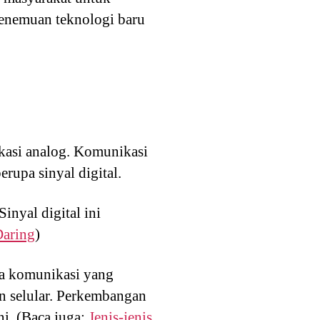
enemuan teknologi baru
kasi analog. Komunikasi
rupa sinyal digital.
Sinyal digital ini
Daring
)
ia komunikasi yang
n selular. Perkembangan
ni. (Baca juga:
Jenis-jenis