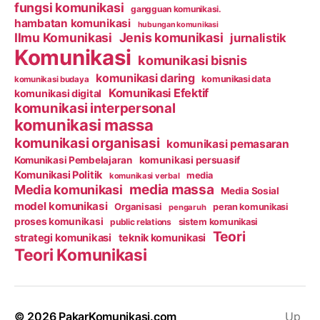
fungsi komunikasi
gangguan komunikasi.
hambatan komunikasi
hubungan komunikasi
Ilmu Komunikasi
Jenis komunikasi
jurnalistik
Komunikasi
komunikasi bisnis
komunikasi daring
komunikasi data
komunikasi budaya
Komunikasi Efektif
komunikasi digital
komunikasi interpersonal
komunikasi massa
komunikasi organisasi
komunikasi pemasaran
Komunikasi Pembelajaran
komunikasi persuasif
Komunikasi Politik
media
komunikasi verbal
media massa
Media komunikasi
Media Sosial
model komunikasi
Organisasi
peran komunikasi
pengaruh
proses komunikasi
public relations
sistem komunikasi
Teori
strategi komunikasi
teknik komunikasi
Teori Komunikasi
© 2026
PakarKomunikasi.com
Up