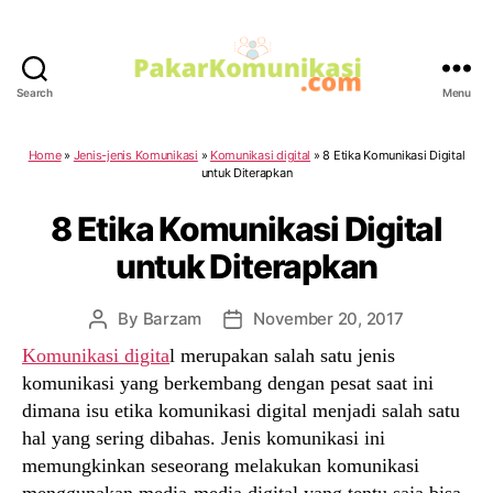
Search
Menu
PakarKomunikasi.com
Home
»
Jenis-jenis Komunikasi
»
Komunikasi digital
»
8 Etika Komunikasi Digital
untuk Diterapkan
8 Etika Komunikasi Digital
untuk Diterapkan
By
Barzam
November 20, 2017
Post
Post
author
date
Komunikasi digita
l merupakan salah satu jenis
komunikasi yang berkembang dengan pesat saat ini
dimana isu etika komunikasi digital menjadi salah satu
hal yang sering dibahas. Jenis komunikasi ini
memungkinkan seseorang melakukan komunikasi
menggunakan media-media digital yang tentu saja bisa