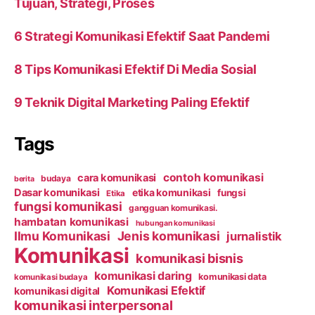
Tujuan, Strategi, Proses
6 Strategi Komunikasi Efektif Saat Pandemi
8 Tips Komunikasi Efektif Di Media Sosial
9 Teknik Digital Marketing Paling Efektif
Tags
contoh komunikasi
cara komunikasi
budaya
berita
Dasar komunikasi
etika komunikasi
fungsi
Etika
fungsi komunikasi
gangguan komunikasi.
hambatan komunikasi
hubungan komunikasi
Ilmu Komunikasi
Jenis komunikasi
jurnalistik
Komunikasi
komunikasi bisnis
komunikasi daring
komunikasi data
komunikasi budaya
Komunikasi Efektif
komunikasi digital
komunikasi interpersonal