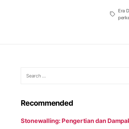
Era D
Tags
perk
Search
for:
Recommended
Stonewalling: Pengertian dan Dampa