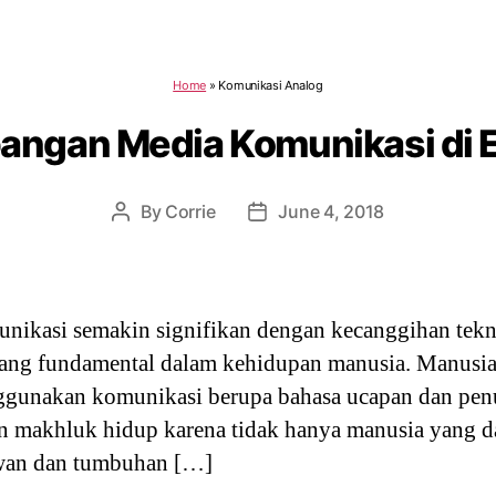
Home
»
Komunikasi Analog
ngan Media Komunikasi di Er
By
Corrie
June 4, 2018
Post
Post
author
date
ikasi semakin signifikan dengan kecanggihan tekno
ang fundamental dalam kehidupan manusia. Manusia
nggunakan komunikasi berupa bahasa ucapan dan pen
an makhluk hidup karena tidak hanya manusia yang dap
ewan dan tumbuhan […]