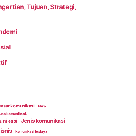
ertian, Tujuan, Strategi,
andemi
sial
tif
asar komunikasi
Etika
an komunikasi.
unikasi
Jenis komunikasi
isnis
komunikasi budaya