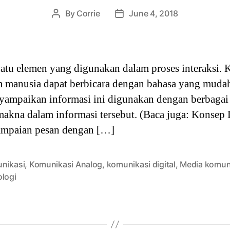
By
Corrie
June 4, 2018
Post
Post
author
date
tu elemen yang digunakan dalam proses interaksi. 
m manusia dapat berbicara dengan bahasa yang muda
yampaikan informasi ini digunakan dengan berbagai
makna dalam informasi tersebut. (Baca juga: Konsep
mpaian pesan dengan […]
nikasi
,
Komunikasi Analog
,
komunikasi digital
,
Media komun
ologi