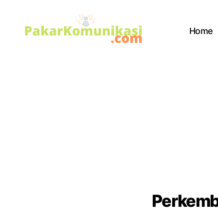
Home
PakarKomunikasi.com
Perkemba