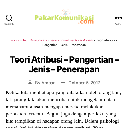
Search
Menu
PakarKomunikasi.com
Home
»
Teori Komunikasi
»
Teori Komunikasi Antar Pribadi
»
Teori Atribusi –
Pengertian – Jenis – Penerapan
Teori Atribusi – Pengertian –
Jenis – Penerapan
By
Ambar
October 5, 2017
Post
Post
author
date
Ketika kita melihat apa yang dilakukan oleh orang lain,
tak jarang kita akan mencoba untuk mengetahui atau
memahami alasan mengapa mereka melakukan
perbuatan tertentu. Begitu juga dengan perilaku yang
kita tampilkan di hadapan orang lain. Dalam psikologi
sosial, hal ini dinamakan dengan atribusi. Yang