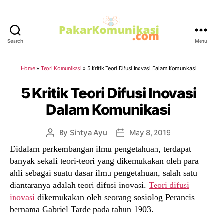
Search
Menu
PakarKomunikasi.com
Home
»
Teori Komunikasi
»
5 Kritik Teori Difusi Inovasi Dalam Komunikasi
5 Kritik Teori Difusi Inovasi
Dalam Komunikasi
By
Sintya Ayu
May 8, 2019
Post
Post
author
date
Didalam perkembangan ilmu pengetahuan, terdapat
banyak sekali teori-teori yang dikemukakan oleh para
ahli sebagai suatu dasar ilmu pengetahuan, salah satu
diantaranya adalah teori difusi inovasi.
Teori difusi
inovasi
dikemukakan oleh seorang sosiolog Perancis
bernama Gabriel Tarde pada tahun 1903.