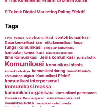
8 Tips Komunikasi Efektif Di Media Sosial
9 Teknik Digital Marketing Paling Efektif
Tags
contoh komunikasi
cara komunikasi
budaya
berita
Dasar komunikasi
etika komunikasi
fungsi
Etika
fungsi komunikasi
gangguan komunikasi.
hambatan komunikasi
hubungan komunikasi
Ilmu Komunikasi
Jenis komunikasi
jurnalistik
Komunikasi
komunikasi bisnis
komunikasi daring
komunikasi data
komunikasi budaya
Komunikasi Efektif
komunikasi digital
komunikasi interpersonal
komunikasi massa
komunikasi organisasi
komunikasi pemasaran
Komunikasi Pembelajaran
komunikasi persuasif
Komunikasi Politik
media
komunikasi verbal