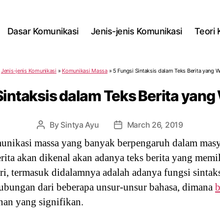
Dasar Komunikasi
Jenis-jenis Komunikasi
Teori
»
Jenis-jenis Komunikasi
»
Komunikasi Massa
»
5 Fungsi Sintaksis dalam Teks Berita yang W
Sintaksis dalam Teks Berita yang
By
Sintya Ayu
March 26, 2019
Post
Post
author
date
munikasi massa yang banyak berpengaruh dalam masya
ita akan dikenal akan adanya teks berita yang memi
ndiri, termasuk didalamnya adalah adanya fungsi sintak
hubungan dari beberapa unsur-unsur bahasa, dimana
b
an yang signifikan.