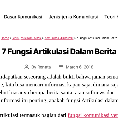
Dasar Komunikasi
Jenis-jenis Komunikasi
Teori
Home
»
Jenis-jenis Komunikasi
»
Komunikasi Jurnalistik
»
7 Fungsi Artikulasi Dalam Berita
7 Fungsi Artikulasi Dalam Berita
By
Renata
March 6, 2018
Post
Post
author
date
didapatkan seseorang adalah bukti bahwa jaman sema
, kita bisa mencari informasi kapan saja, dimana saj
but biasanya berupa berita santai atau softnews dan j
 informasi itu penting, apakah fungsi Artikulasi dalam
tikulasi termasuk bagian dari
fungsi komunikasi ver