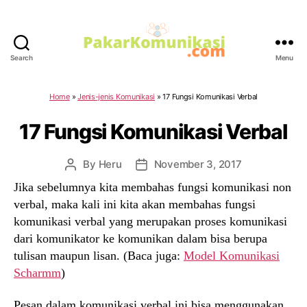
Search
Menu
PakarKomunikasi.com
Home
»
Jenis-jenis Komunikasi
»
17 Fungsi Komunikasi Verbal
17 Fungsi Komunikasi Verbal
By
Heru
November 3, 2017
Post
Post
author
date
Jika sebelumnya kita membahas fungsi komunikasi non
verbal, maka kali ini kita akan membahas fungsi
komunikasi verbal yang merupakan proses komunikasi
dari komunikator ke komunikan dalam bisa berupa
tulisan maupun lisan. (Baca juga:
Model Komunikasi
Scharmm
)
Pesan dalam komunikasi verbal ini bisa menggunakan