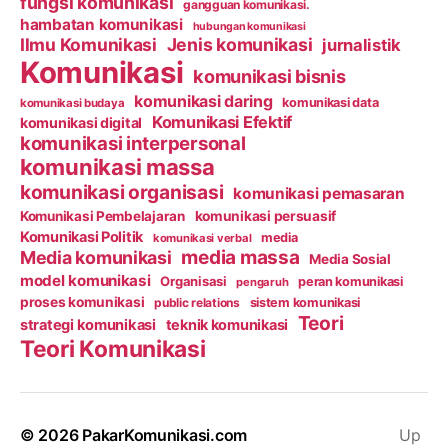
fungsi komunikasi
gangguan komunikasi.
hambatan komunikasi
hubungan komunikasi
Ilmu Komunikasi
Jenis komunikasi
jurnalistik
Komunikasi
komunikasi bisnis
komunikasi daring
komunikasi data
komunikasi budaya
Komunikasi Efektif
komunikasi digital
komunikasi interpersonal
komunikasi massa
komunikasi organisasi
komunikasi pemasaran
Komunikasi Pembelajaran
komunikasi persuasif
Komunikasi Politik
media
komunikasi verbal
media massa
Media komunikasi
Media Sosial
model komunikasi
Organisasi
peran komunikasi
pengaruh
proses komunikasi
public relations
sistem komunikasi
Teori
strategi komunikasi
teknik komunikasi
Teori Komunikasi
© 2026
PakarKomunikasi.com
Up