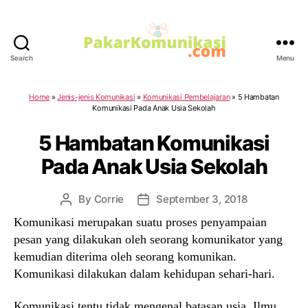
Search
Menu
PakarKomunikasi.com
Home
»
Jenis-jenis Komunikasi
»
Komunikasi Pembelajaran
»
5 Hambatan
Komunikasi Pada Anak Usia Sekolah
5 Hambatan Komunikasi
Pada Anak Usia Sekolah
By
Corrie
September 3, 2018
Post
Post
author
date
Komunikasi merupakan suatu proses penyampaian
pesan yang dilakukan oleh seorang komunikator yang
kemudian diterima oleh seorang komunikan.
Komunikasi dilakukan dalam kehidupan sehari-hari.
Komunikasi tentu tidak mengenal batasan usia. Ilmu