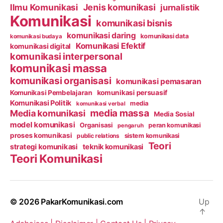
Ilmu Komunikasi
Jenis komunikasi
jurnalistik
Komunikasi
komunikasi bisnis
komunikasi daring
komunikasi data
komunikasi budaya
Komunikasi Efektif
komunikasi digital
komunikasi interpersonal
komunikasi massa
komunikasi organisasi
komunikasi pemasaran
Komunikasi Pembelajaran
komunikasi persuasif
Komunikasi Politik
media
komunikasi verbal
media massa
Media komunikasi
Media Sosial
model komunikasi
Organisasi
peran komunikasi
pengaruh
proses komunikasi
public relations
sistem komunikasi
Teori
strategi komunikasi
teknik komunikasi
Teori Komunikasi
© 2026
PakarKomunikasi.com
Up
↑