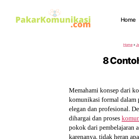
Home
PakarKomunikasi.com
Home
»
J
8 Conto
Memahami konsep dari kom
komunikasi formal dalam 
elegan dan profesional. D
dihargai dan proses
komun
pokok dari pembelajaran 
karenanya, tidak heran ap