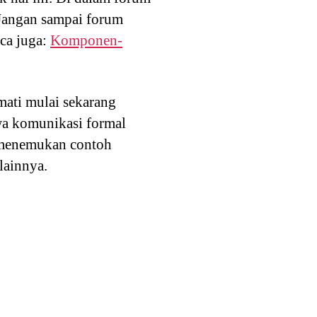
 Jangan sampai forum
aca juga:
Komponen-
mati mulai sekarang
wa komunikasi formal
k menemukan contoh
lainnya.