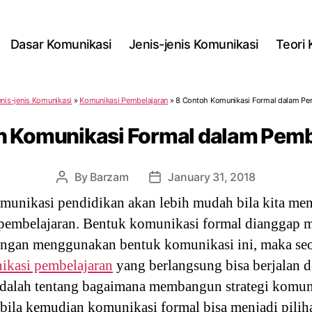
Dasar Komunikasi
Jenis-jenis Komunikasi
Teori
enis-jenis Komunikasi
»
Komunikasi Pembelajaran
»
8 Contoh Komunikasi Formal dalam Pe
h Komunikasi Formal dalam Pemb
By
Barzam
January 31, 2018
Post
Post
author
date
unikasi pendidikan akan lebih mudah bila kita men
pembelajaran. Bentuk komunikasi formal dianggap m
engan menggunakan bentuk komunikasi ini, maka seo
ikasi pembelajaran
yang berlangsung bisa berjalan 
adalah tentang bagaimana membangun strategi komuni
abila kemudian komunikasi formal bisa menjadi pilih