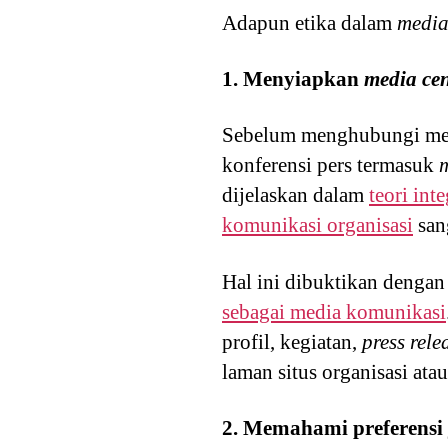
Adapun etika dalam
media
1. Menyiapkan
media cent
Sebelum menghubungi med
konferensi pers termasuk
m
dijelaskan dalam
teori int
komunikasi organisasi
sang
Hal ini dibuktikan denga
sebagai media komunikasi
profil, kegiatan,
press rele
laman situs organisasi at
2. Memahami preferensi 