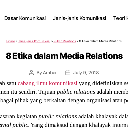
Dasar Komunikasi
Jenis-jenis Komunikasi
Teori
Home
»
Jenis-jenis Komunikasi
»
Public Relations
»
8 Etika dalam Media Relations
8 Etika dalam Media Relations
By
Ambar
July 9, 2018
Post
Post
author
date
ah satu
cabang ilmu komunikasi
yang didefiniskan s
men itu sendiri. Tujuan
public relations
adalah memb
agai pihak yang berkaitan dengan organisasi atau p
sasaran kegiatan
public relations
adalah khalayak dal
ernal public
. Yang dimaksud dengan khalayak intern