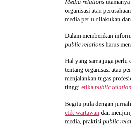
Media relations
utamanya b
organisasi atau perusahaa
media perlu dilakukan dan
Dalam memberikan informas
public relations
harus meny
Hal yang sama juga perlu d
tentang organisasi atau pe
menjalankan tugas profes
tinggi
etika
public relatio
Begitu pula dengan jurnal
etik wartawan
dan menjunj
media, praktisi
public rela