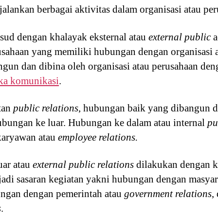
alankan berbagai aktivitas dalam organisasi atau per
sud dengan khalayak eksternal atau
external public
a
erusahaan yang memiliki hubungan dengan organisasi 
un dan dibina oleh organisasi atau perusahaan den
ika komunikasi
.
tan
public relations
, hubungan baik yang dibangun d
bungan ke luar. Hubungan ke dalam atau internal
pu
karyawan atau
employee relations.
uar atau
external public relations
dilakukan dengan kh
adi sasaran kegiatan yakni hubungan dengan masyara
ungan dengan pemerintah atau
government relations
,
s
.