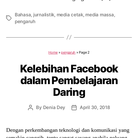
Bahasa
,
jurnalistik
,
media cetak
,
media massa
,
Tags
pengaruh
Home
»
pengaruh
»
Page 2
Kelebihan Facebook
dalam Pembelajaran
Daring
By
Denia Dey
April 30, 2018
Post
Post
author
date
Dengan perkembangan teknologi dan komunikasi yang
semakin canggih, tentu sangat sayang apabila peluang