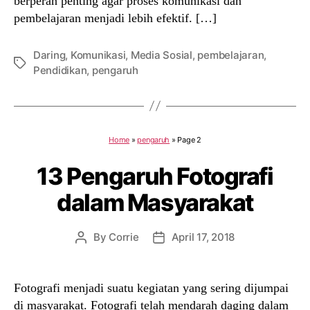
berperan penting agar proses komunikasi dan
pembelajaran menjadi lebih efektif. […]
Daring
,
Komunikasi
,
Media Sosial
,
pembelajaran
,
Tags
Pendidikan
,
pengaruh
Home
»
pengaruh
»
Page 2
13 Pengaruh Fotografi
dalam Masyarakat
By
Corrie
April 17, 2018
Post
Post
author
date
Fotografi menjadi suatu kegiatan yang sering dijumpai
di masyarakat. Fotografi telah mendarah daging dalam