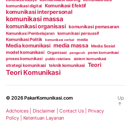
Komunikasi Efektif
komunikasi digital
komunikasi interpersonal
komunikasi massa
komunikasi organisasi
komunikasi pemasaran
Komunikasi Pembelajaran
komunikasi persuasif
Komunikasi Politik
media
komunikasi verbal
media massa
Media komunikasi
Media Sosial
model komunikasi
Organisasi
peran komunikasi
pengaruh
proses komunikasi
public relations
sistem komunikasi
Teori
strategi komunikasi
teknik komunikasi
Teori Komunikasi
© 2026
PakarKomunikasi.com
Up
↑
Adchoices |
Disclaimer |
Contact Us |
Privacy
Policy |
Ketentuan Layanan