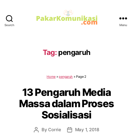
Search
Menu
PakarKomunikasi.com
Tag:
pengaruh
Home
»
pengaruh
»
Page 2
13 Pengaruh Media
Massa dalam Proses
Sosialisasi
By
Corrie
May 1, 2018
Post
Post