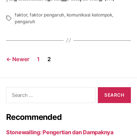
faktor
,
faktor pengaruh
,
komunikasi kelompok
,
Tags
pengaruh
Posts
←
Newer
1
2
navigation
Search
for:
Recommended
Stonewalling: Pengertian dan Dampaknya