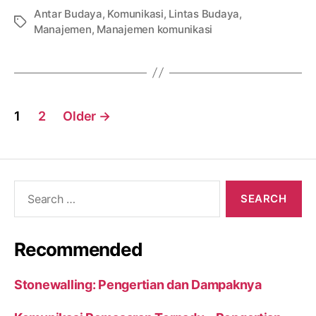
Antar Budaya
,
Komunikasi
,
Lintas Budaya
,
Tags
Manajemen
,
Manajemen komunikasi
Posts
1
2
Older
→
navigation
Search
for:
Recommended
Stonewalling: Pengertian dan Dampaknya