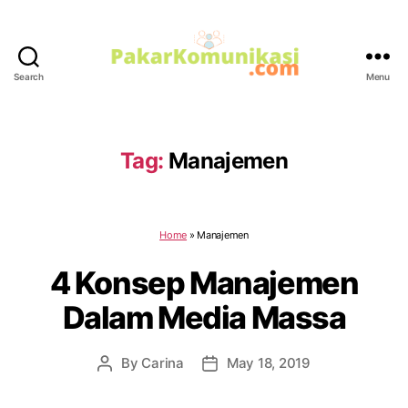
Search
Menu
PakarKomunikasi.com
Tag:
Manajemen
Home
»
Manajemen
4 Konsep Manajemen
Dalam Media Massa
By
Carina
May 18, 2019
Post
Post
author
date