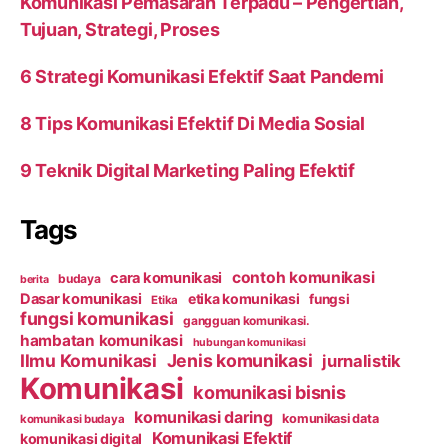
Komunikasi Pemasaran Terpadu – Pengertian,
Tujuan, Strategi, Proses
6 Strategi Komunikasi Efektif Saat Pandemi
8 Tips Komunikasi Efektif Di Media Sosial
9 Teknik Digital Marketing Paling Efektif
Tags
contoh komunikasi
cara komunikasi
budaya
berita
Dasar komunikasi
etika komunikasi
fungsi
Etika
fungsi komunikasi
gangguan komunikasi.
hambatan komunikasi
hubungan komunikasi
Ilmu Komunikasi
Jenis komunikasi
jurnalistik
Komunikasi
komunikasi bisnis
komunikasi daring
komunikasi data
komunikasi budaya
Komunikasi Efektif
komunikasi digital