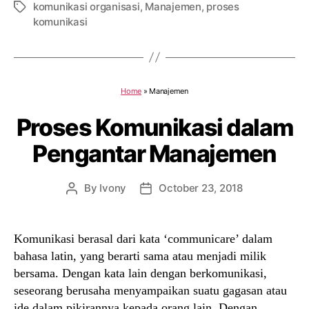
komunikasi organisasi
,
Manajemen
,
proses
Tags
komunikasi
Home
»
Manajemen
Proses Komunikasi dalam
Pengantar Manajemen
By
Ivony
October 23, 2018
Post
Post
author
date
Komunikasi berasal dari kata ‘communicare’ dalam
bahasa latin, yang berarti sama atau menjadi milik
bersama. Dengan kata lain dengan berkomunikasi,
seseorang berusaha menyampaikan suatu gagasan atau
ide dalam pikirannya kepada orang lain. Dengan