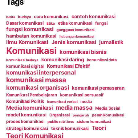
Tags
contoh komunikasi
cara komunikasi
budaya
berita
Dasar komunikasi
etika komunikasi
fungsi
Etika
fungsi komunikasi
gangguan komunikasi.
hambatan komunikasi
hubungan komunikasi
Ilmu Komunikasi
Jenis komunikasi
jurnalistik
Komunikasi
komunikasi bisnis
komunikasi daring
komunikasi data
komunikasi budaya
Komunikasi Efektif
komunikasi digital
komunikasi interpersonal
komunikasi massa
komunikasi organisasi
komunikasi pemasaran
Komunikasi Pembelajaran
komunikasi persuasif
Komunikasi Politik
media
komunikasi verbal
media massa
Media komunikasi
Media Sosial
model komunikasi
Organisasi
peran komunikasi
pengaruh
proses komunikasi
public relations
sistem komunikasi
Teori
strategi komunikasi
teknik komunikasi
Teori Komunikasi