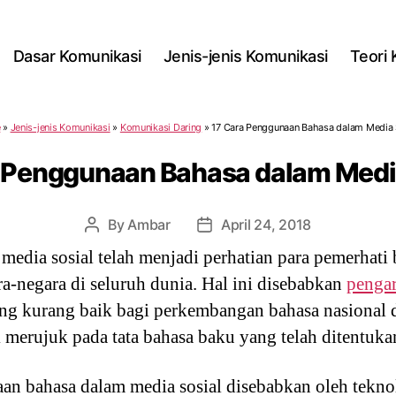
Dasar Komunikasi
Jenis-jenis Komunikasi
Teori
e
»
Jenis-jenis Komunikasi
»
Komunikasi Daring
»
17 Cara Penggunaan Bahasa dalam Media 
 Penggunaan Bahasa dalam Medi
By
Ambar
April 24, 2018
Post
Post
author
date
edia sosial telah menjadi perhatian para pemerhati 
ra-negara di seluruh dunia. Hal ini disebabkan
pengar
g kurang baik bagi perkembangan bahasa nasional 
 merujuk pada tata bahasa baku yang telah ditentuka
 bahasa dalam media sosial disebabkan oleh teknolo