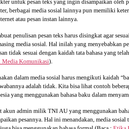
akter untuk pesan teks yang ingin disampaikan oleh
ter, berbagai media sosial lainnya pun memiliki kete
ternet atau pesan instan lainnya.
buat penulisan pesan teks harus disingkat agar sesua
masing media sosial. Hal inilah yang menyebabkan 
san tidak sesuai dengan kaidah tata bahasa yang telah
i Media Komunikasi
).
kan dalam media sosial harus mengikuti kaidah “ba
abannya adalah tidak. Kita bisa lihat contoh bebera
nesia yang menggunakan bahasa baku dalam menyam
ihat akun admin milik TNI AU yang menggunakan bah
aikan pesannya. Hal ini menandakan, media sosial
i juga bisa menggunakan bahasa formal (Baca :
Etika 