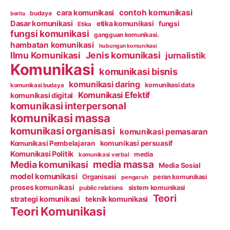
contoh komunikasi
cara komunikasi
budaya
berita
Dasar komunikasi
etika komunikasi
fungsi
Etika
fungsi komunikasi
gangguan komunikasi.
hambatan komunikasi
hubungan komunikasi
Ilmu Komunikasi
Jenis komunikasi
jurnalistik
Komunikasi
komunikasi bisnis
komunikasi daring
komunikasi data
komunikasi budaya
Komunikasi Efektif
komunikasi digital
komunikasi interpersonal
komunikasi massa
komunikasi organisasi
komunikasi pemasaran
Komunikasi Pembelajaran
komunikasi persuasif
Komunikasi Politik
media
komunikasi verbal
media massa
Media komunikasi
Media Sosial
model komunikasi
Organisasi
peran komunikasi
pengaruh
proses komunikasi
public relations
sistem komunikasi
Teori
strategi komunikasi
teknik komunikasi
Teori Komunikasi