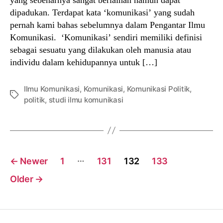
dipadukan. Terdapat kata ‘komunikasi’ yang sudah
pernah kami bahas sebelumnya dalam Pengantar Ilmu
Komunikasi. ‘Komunikasi’ sendiri memiliki definisi
sebagai sesuatu yang dilakukan oleh manusia atau
individu dalam kehidupannya untuk […]
Ilmu Komunikasi
,
Komunikasi
,
Komunikasi Politik
,
Tags
politik
,
studi ilmu komunikasi
Posts
…
←
Newer
1
131
132
133
navigation
Older
→