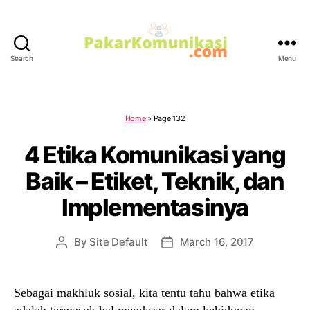
Search
Menu
PakarKomunika
Home
»
Page 132
4 Etika Komunikasi yang
Baik – Etiket, Teknik, dan
Implementasinya
By
Site Default
March 16, 2017
Post
Post
author
date
Sebagai makhluk sosial, kita tentu tahu bahwa etika
adalah termasuk hal mendasar dalam kehidupan