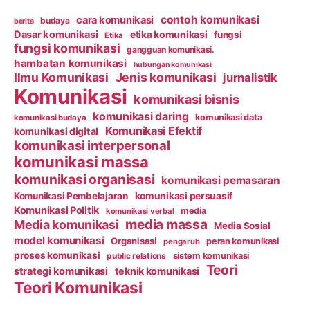
contoh komunikasi
cara komunikasi
budaya
berita
Dasar komunikasi
etika komunikasi
fungsi
Etika
fungsi komunikasi
gangguan komunikasi.
hambatan komunikasi
hubungan komunikasi
Ilmu Komunikasi
Jenis komunikasi
jurnalistik
Komunikasi
komunikasi bisnis
komunikasi daring
komunikasi data
komunikasi budaya
Komunikasi Efektif
komunikasi digital
komunikasi interpersonal
komunikasi massa
komunikasi organisasi
komunikasi pemasaran
Komunikasi Pembelajaran
komunikasi persuasif
Komunikasi Politik
media
komunikasi verbal
media massa
Media komunikasi
Media Sosial
model komunikasi
Organisasi
peran komunikasi
pengaruh
proses komunikasi
public relations
sistem komunikasi
Teori
strategi komunikasi
teknik komunikasi
Teori Komunikasi