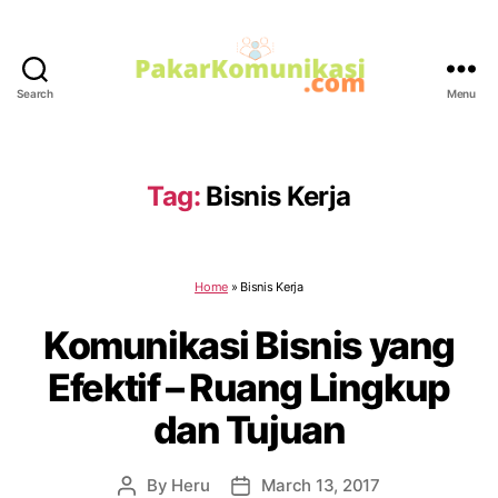
Search
Menu
PakarKomunikasi.com
Tag:
Bisnis Kerja
Home
»
Bisnis Kerja
Komunikasi Bisnis yang
Efektif – Ruang Lingkup
dan Tujuan
By
Heru
March 13, 2017
Post
Post