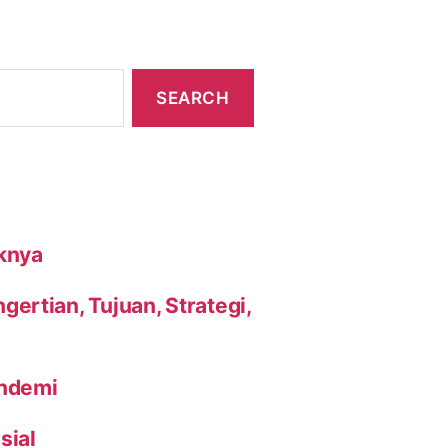
knya
ertian, Tujuan, Strategi,
andemi
sial