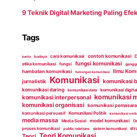
9 Teknik Digital Marketing Paling Efek
Tags
contoh komunikasi
cara komunikasi
D
budaya
berita
fungsi komunikasi
etika komunikasi
fungsi
ganggu
Ilmu Kom
hambatan komunikasi
hubungan komunikasi
Komunikasi
komunikasi b
jurnalistik
komunikasi daring
komunikasi digita
komunikasi data
komunikasi 
komunikasi interpersonal
komunikasi organisasi
komunikasi pemasar
Komunikasi Politik
komunikasi persuasif
komunikasi verb
media massa
model komunikasi
Media Sosial
Or
str
proses komunikasi
public relations
sistem komunikasi
Teori Komunikasi
Teori