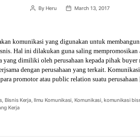
By
Heru
March 13, 2017
Post
Post
author
date
akan komunikasi yang digunakan untuk membangun
isnis. Hal ini dilakukan guna saling mempromosikan
asa yang dimiliki oleh perusahaan kepada pihak buye
jsama dengan perusahaan yang terkait. Komunikasi 
ara promotor atau public relation suatu perusahaan
s
,
Bisnis Kerja
,
Ilmu Komunikasi
,
Komunikasi
,
komunikasi bis
ang Kerja