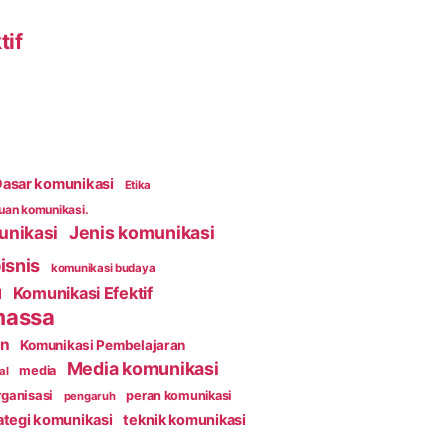
tif
asar komunikasi
Etika
an komunikasi.
unikasi
Jenis komunikasi
isnis
komunikasi budaya
Komunikasi Efektif
l
massa
an
Komunikasi Pembelajaran
Media komunikasi
media
al
ganisasi
peran komunikasi
pengaruh
ategi komunikasi
teknik komunikasi