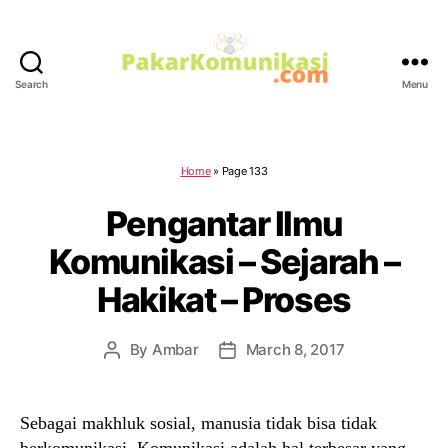
Search
Menu
PakarKomunika
Home
»
Page 133
Pengantar Ilmu
Komunikasi – Sejarah –
Hakikat – Proses
By
Ambar
March 8, 2017
Post
Post
author
date
Sebagai makhluk sosial, manusia tidak bisa tidak
berkomunikasi. Komunikasi adalah hal terbesar yang