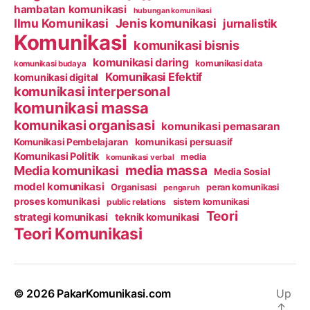
hambatan komunikasi
hubungan komunikasi
Ilmu Komunikasi
Jenis komunikasi
jurnalistik
Komunikasi
komunikasi bisnis
komunikasi daring
komunikasi data
komunikasi budaya
Komunikasi Efektif
komunikasi digital
komunikasi interpersonal
komunikasi massa
komunikasi organisasi
komunikasi pemasaran
Komunikasi Pembelajaran
komunikasi persuasif
Komunikasi Politik
media
komunikasi verbal
media massa
Media komunikasi
Media Sosial
model komunikasi
Organisasi
peran komunikasi
pengaruh
proses komunikasi
public relations
sistem komunikasi
Teori
strategi komunikasi
teknik komunikasi
Teori Komunikasi
© 2026
PakarKomunikasi.com
Up
↑