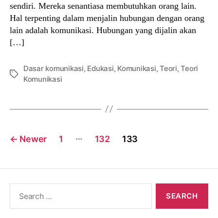
sendiri. Mereka senantiasa membutuhkan orang lain.
Hal terpenting dalam menjalin hubungan dengan orang
lain adalah komunikasi. Hubungan yang dijalin akan
[…]
Dasar komunikasi
,
Edukasi
,
Komunikasi
,
Teori
,
Teori
Tags
Komunikasi
Posts
…
←
Newer
1
132
133
navigation
Search
for: