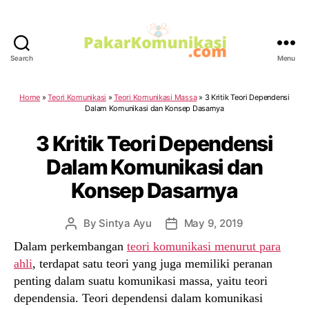
Search
Menu
PakarKomunikasi.com
Home
»
Teori Komunikasi
»
Teori Komunikasi Massa
»
3 Kritik Teori Dependensi
Dalam Komunikasi dan Konsep Dasarnya
3 Kritik Teori Dependensi
Dalam Komunikasi dan
Konsep Dasarnya
By
Sintya Ayu
May 9, 2019
Post
Post
author
date
Dalam perkembangan
teori komunikasi menurut para
ahli
, terdapat satu teori yang juga memiliki peranan
penting dalam suatu komunikasi massa, yaitu teori
dependensia. Teori dependensi dalam komunikasi