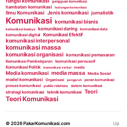
fungsi komunikasi
gangguan komunikasi.
hambatan komunikasi
hubungan komunikasi
Ilmu Komunikasi
Jenis komunikasi
jurnalistik
Komunikasi
komunikasi bisnis
komunikasi daring
komunikasi data
komunikasi budaya
Komunikasi Efektif
komunikasi digital
komunikasi interpersonal
komunikasi massa
komunikasi organisasi
komunikasi pemasaran
Komunikasi Pembelajaran
komunikasi persuasif
Komunikasi Politik
media
komunikasi verbal
media massa
Media komunikasi
Media Sosial
model komunikasi
Organisasi
peran komunikasi
pengaruh
proses komunikasi
public relations
sistem komunikasi
Teori
strategi komunikasi
teknik komunikasi
Teori Komunikasi
© 2026
PakarKomunikasi.com
Up