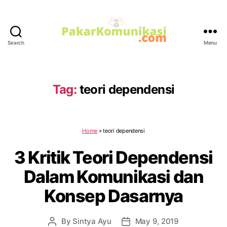
Search
Menu
PakarKomunikasi.com
Tag:
teori dependensi
Home
»
teori dependensi
3 Kritik Teori Dependensi
Dalam Komunikasi dan
Konsep Dasarnya
By
Sintya Ayu
May 9, 2019
Post
Post