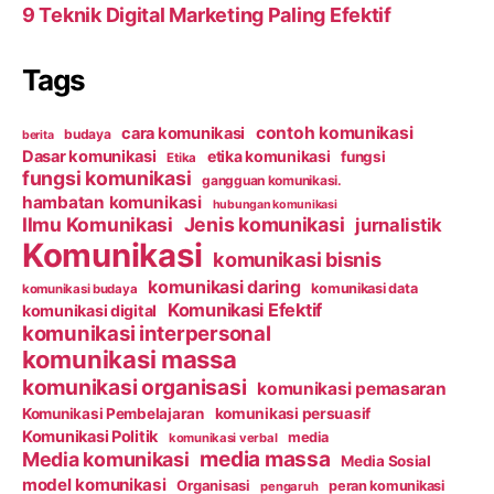
9 Teknik Digital Marketing Paling Efektif
Tags
contoh komunikasi
cara komunikasi
budaya
berita
Dasar komunikasi
etika komunikasi
fungsi
Etika
fungsi komunikasi
gangguan komunikasi.
hambatan komunikasi
hubungan komunikasi
Ilmu Komunikasi
Jenis komunikasi
jurnalistik
Komunikasi
komunikasi bisnis
komunikasi daring
komunikasi data
komunikasi budaya
Komunikasi Efektif
komunikasi digital
komunikasi interpersonal
komunikasi massa
komunikasi organisasi
komunikasi pemasaran
Komunikasi Pembelajaran
komunikasi persuasif
Komunikasi Politik
media
komunikasi verbal
media massa
Media komunikasi
Media Sosial
model komunikasi
Organisasi
peran komunikasi
pengaruh