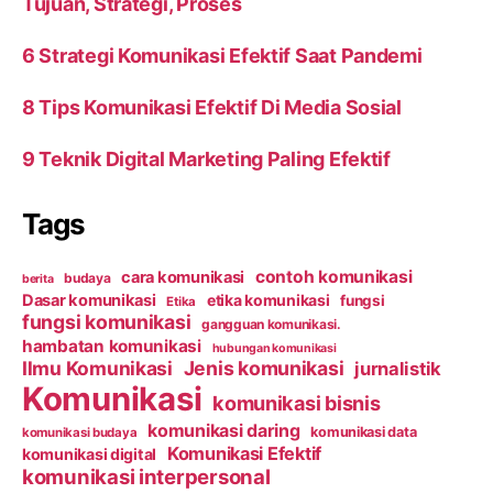
Tujuan, Strategi, Proses
6 Strategi Komunikasi Efektif Saat Pandemi
8 Tips Komunikasi Efektif Di Media Sosial
9 Teknik Digital Marketing Paling Efektif
Tags
contoh komunikasi
cara komunikasi
budaya
berita
Dasar komunikasi
etika komunikasi
fungsi
Etika
fungsi komunikasi
gangguan komunikasi.
hambatan komunikasi
hubungan komunikasi
Ilmu Komunikasi
Jenis komunikasi
jurnalistik
Komunikasi
komunikasi bisnis
komunikasi daring
komunikasi data
komunikasi budaya
Komunikasi Efektif
komunikasi digital
komunikasi interpersonal