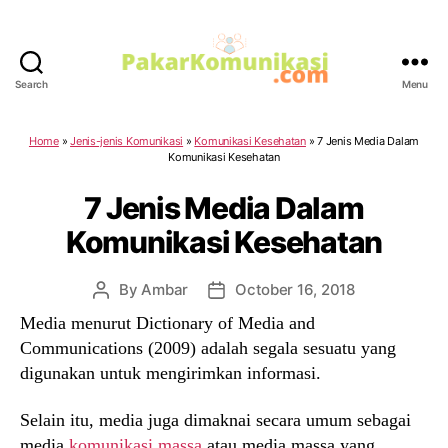
Search
Menu
PakarKomunikasi.com
Home
»
Jenis-jenis Komunikasi
»
Komunikasi Kesehatan
»
7 Jenis Media Dalam
Komunikasi Kesehatan
7 Jenis Media Dalam
Komunikasi Kesehatan
By
Ambar
October 16, 2018
Post
Post
author
date
Media menurut Dictionary of Media and
Communications (2009) adalah segala sesuatu yang
digunakan untuk mengirimkan informasi.
Selain itu, media juga dimaknai secara umum sebagai
media
komunikasi massa
atau media massa yang