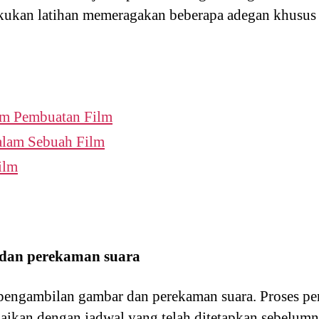
kukan latihan memeragakan beberapa adegan khusus 
am Pembuatan Film
alam Sebuah Film
ilm
 dan perekaman suara
 pengambilan gambar dan perekaman suara. Proses p
uaikan dengan jadwal yang telah ditetapkan sebelumn