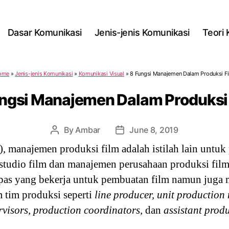
Dasar Komunikasi
Jenis-jenis Komunikasi
Teori
ome
»
Jenis-jenis Komunikasi
»
Komunikasi Visual
»
8 Fungsi Manajemen Dalam Produksi F
ngsi Manajemen Dalam Produksi
By
Ambar
June 8, 2019
Post
Post
author
date
 manajemen produksi film adalah istilah lain untuk p
studio film dan manajemen perusahaan produksi film
epas yang bekerja untuk pembuatan film namun juga
 tim produksi seperti
line producer, unit production
rvisors, production coordinators,
dan
assistant prod