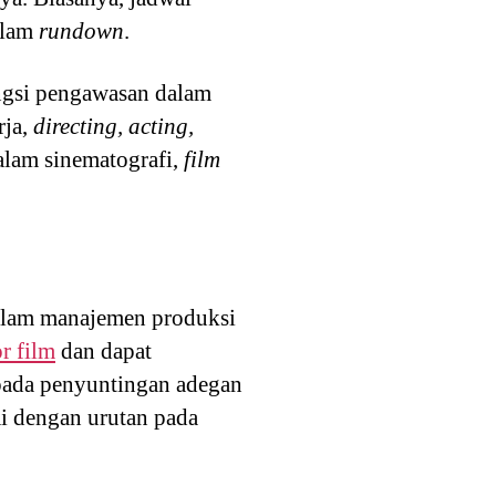
alam
rundown
.
ungsi pengawasan dalam
rja,
directing, acting,
alam sinematografi,
film
dalam manajemen produksi
or film
dan dapat
ada penyuntingan adegan
i dengan urutan pada