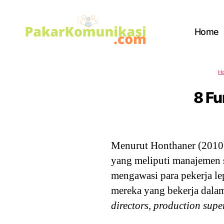
Home
PakarKomunikasi.com
H
8 Fu
Menurut Honthaner (2010),
yang meliputi manajemen 
mengawasi para pekerja l
mereka yang bekerja dalam
directors, production supe