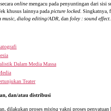
 secara
online
mengacu pada penyuntingan dari sisi su
fek khusus lainnya pada
picture locked.
Singkatnya, 
lm music, dialog editing/ADR,
dan
foley : sound effect.
atografi
esia
alistik Dalam Media Massa
Media
rtunjukan Teater
an, dan/atau distribusi
an, dilakukan proses
mixing
yakni proses penyatuan 