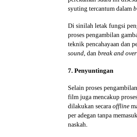
syuting tercantum dalam
b
Di sinilah letak fungsi p
proses pengambilan gambar
teknik pencahayaan dan pe
sound
, dan
break and over
7. Penyuntingan
Selain proses pengambila
film juga mencakup pros
dilakukan secara
offline
m
per adegan tanpa memasukk
naskah.