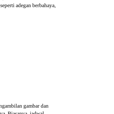
seperti adegan berbahaya,
engambilan gambar dan
ya. Biasanya, jadwal