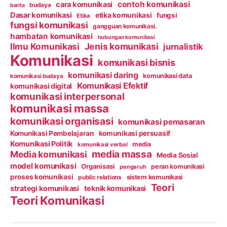
contoh komunikasi
cara komunikasi
budaya
berita
Dasar komunikasi
etika komunikasi
fungsi
Etika
fungsi komunikasi
gangguan komunikasi.
hambatan komunikasi
hubungan komunikasi
Ilmu Komunikasi
Jenis komunikasi
jurnalistik
Komunikasi
komunikasi bisnis
komunikasi daring
komunikasi data
komunikasi budaya
Komunikasi Efektif
komunikasi digital
komunikasi interpersonal
komunikasi massa
komunikasi organisasi
komunikasi pemasaran
Komunikasi Pembelajaran
komunikasi persuasif
Komunikasi Politik
media
komunikasi verbal
media massa
Media komunikasi
Media Sosial
model komunikasi
Organisasi
peran komunikasi
pengaruh
proses komunikasi
public relations
sistem komunikasi
Teori
strategi komunikasi
teknik komunikasi
Teori Komunikasi