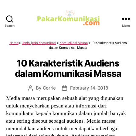
Search
Menu
PakarKomunikasi.com
Home
»
Jenis-jenis Komunikasi
»
Komunikasi Massa
»
10 Karakteristik Audiens
dalam Komunikasi Massa
10 Karakteristik Audiens
dalam Komunikasi Massa
By
Corrie
February 14, 2018
Post
Post
author
date
Media massa merupakan sebuah alat yang digunakan
untuk menyebarkan pesan atau informasi dari
komunikator kepada komunikan dalam jumlah banyak
atau sering disebut sebagai audiens. Media massa
memudahkan audiens untuk mendapatkan berbagai
informasi dari seluruh dunia. Audiens merupakan