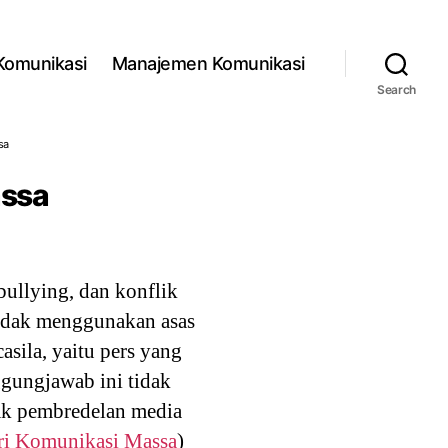
 Komunikasi
Manajemen Komunikasi
Search
sa
assa
bullying, dan konflik
tidak menggunakan asas
sila, yaitu pers yang
ggungjawab ini tidak
yak pembredelan media
ri Komunikasi Massa
)