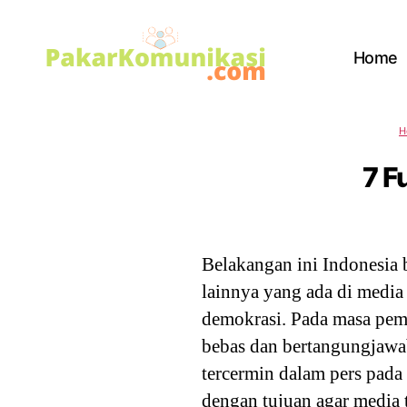
Home
PakarKomunikasi.com
H
7 F
Belakangan ini Indonesia b
lainnya yang ada di media
demokrasi. Pada masa peme
bebas dan bertangungjawab
tercermin dalam pers pada
dengan tujuan agar media 