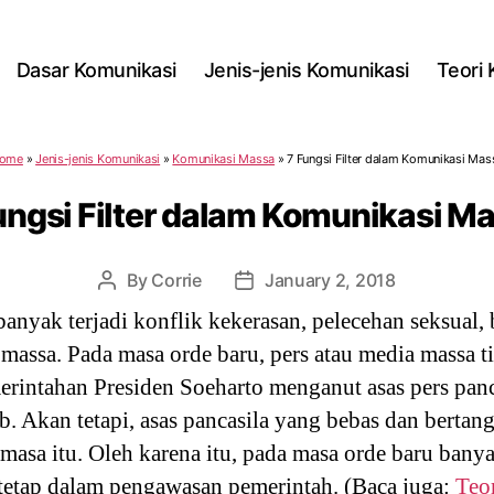
Dasar Komunikasi
Jenis-jenis Komunikasi
Teori
ome
»
Jenis-jenis Komunikasi
»
Komunikasi Massa
»
7 Fungsi Filter dalam Komunikasi Mas
ungsi Filter dalam Komunikasi M
By
Corrie
January 2, 2018
Post
Post
author
date
anyak terjadi konflik kekerasan, pelecehan seksual, 
 massa. Pada masa orde baru, pers atau media massa 
rintahan Presiden Soeharto menganut asas pers panca
. Akan tetapi, asas pancasila yang bebas dan bertan
 masa itu. Oleh karena itu, pada masa orde baru ban
tetap dalam pengawasan pemerintah. (Baca juga:
Teo