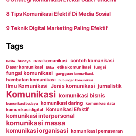
8 Tips Komunikasi Efektif Di Media Sosial
9 Teknik Digital Marketing Paling Efektif
Tags
contoh komunikasi
cara komunikasi
budaya
berita
Dasar komunikasi
etika komunikasi
fungsi
Etika
fungsi komunikasi
gangguan komunikasi.
hambatan komunikasi
hubungan komunikasi
Ilmu Komunikasi
Jenis komunikasi
jurnalistik
Komunikasi
komunikasi bisnis
komunikasi daring
komunikasi data
komunikasi budaya
Komunikasi Efektif
komunikasi digital
komunikasi interpersonal
komunikasi massa
komunikasi organisasi
komunikasi pemasaran