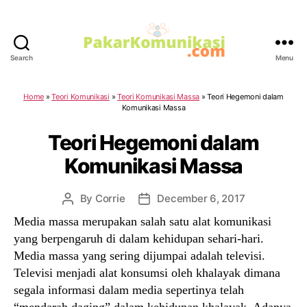
Search
Menu
PakarKomunikasi.com
Home
»
Teori Komunikasi
»
Teori Komunikasi Massa
»
Teori Hegemoni dalam
Komunikasi Massa
Teori Hegemoni dalam
Komunikasi Massa
By
Corrie
December 6, 2017
Post
Post
author
date
Media massa merupakan salah satu alat komunikasi
yang berpengaruh di dalam kehidupan sehari-hari.
Media massa yang sering dijumpai adalah televisi.
Televisi menjadi alat konsumsi oleh khalayak dimana
segala informasi dalam media sepertinya telah
“mendarah daging” dalam kehidupan khalayak. Adanya