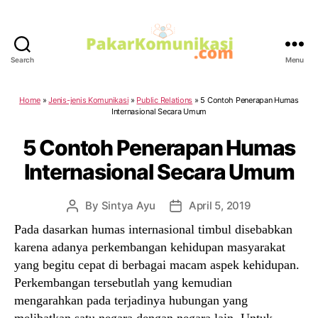
Search
Menu
PakarKomunikasi.com
Home
»
Jenis-jenis Komunikasi
»
Public Relations
»
5 Contoh Penerapan Humas
Internasional Secara Umum
5 Contoh Penerapan Humas
Internasional Secara Umum
By
Sintya Ayu
April 5, 2019
Post
Post
author
date
Pada dasarkan humas internasional timbul disebabkan
karena adanya perkembangan kehidupan masyarakat
yang begitu cepat di berbagai macam aspek kehidupan.
Perkembangan tersebutlah yang kemudian
mengarahkan pada terjadinya hubungan yang
melibatkan satu negara dengan negara lain. Untuk