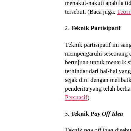
menakut-nakuti apabila t
tersebut. (Baca juga:
Teori
Teknik Partisipatif
Teknik partisipatif ini s
mempengaruhi seseorang de
bertujuan untuk menarik 
terhindar dari hal-hal y
sejak dini dengan melibat
penderita yang telah berha
Persuasif
)
Teknik P
ay Off Idea
Teknik
pay off idea
disebu