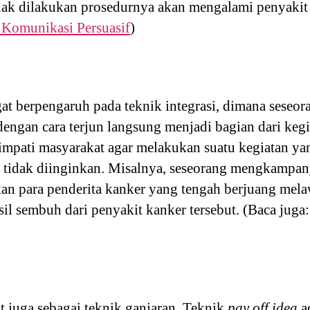
idak dilakukan prosedurnya akan mengalami penyaki
 Komunikasi Persuasif
)
angat berpengaruh pada teknik integrasi, dimana sese
ngan cara terjun langsung menjadi bagian dari kegia
simpati masyarakat agar melakukan suatu kegiatan 
ang tidak diinginkan. Misalnya, seseorang mengkamp
kan para penderita kanker yang tengah berjuang mela
sil sembuh dari penyakit kanker tersebut. (Baca juga
t juga sebagai teknik ganjaran. Teknik
pay off idea
a