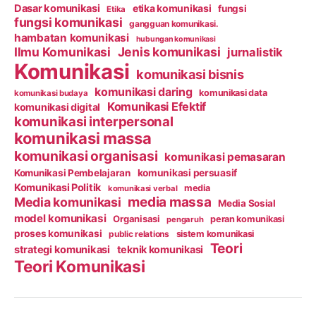
Dasar komunikasi
etika komunikasi
fungsi
Etika
fungsi komunikasi
gangguan komunikasi.
hambatan komunikasi
hubungan komunikasi
Ilmu Komunikasi
Jenis komunikasi
jurnalistik
Komunikasi
komunikasi bisnis
komunikasi daring
komunikasi data
komunikasi budaya
Komunikasi Efektif
komunikasi digital
komunikasi interpersonal
komunikasi massa
komunikasi organisasi
komunikasi pemasaran
Komunikasi Pembelajaran
komunikasi persuasif
Komunikasi Politik
media
komunikasi verbal
media massa
Media komunikasi
Media Sosial
model komunikasi
Organisasi
peran komunikasi
pengaruh
proses komunikasi
public relations
sistem komunikasi
Teori
strategi komunikasi
teknik komunikasi
Teori Komunikasi