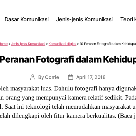
Dasar Komunikasi
Jenis-jenis Komunikasi
Teori
Home
»
Jenis-jenis Komunikasi
»
Komunikasi digital
»
10 Peranan Fotografi dalam Kehidupa
 Peranan Fotografi dalam Kehidu
By
Corrie
April 17, 2018
Post
Post
author
date
oleh masyarakat luas. Dahulu fotografi hanya digu
 orang yang mempunyai kamera relatif sedikit. Pad
l. Saat ini teknologi telah memudahkan masyarakat
lah dilengkapi oleh fitur kamera berkualitas. (Baca 