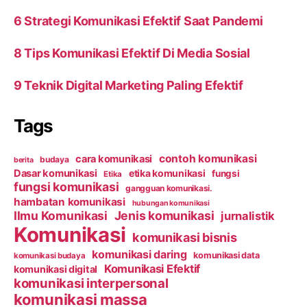
6 Strategi Komunikasi Efektif Saat Pandemi
8 Tips Komunikasi Efektif Di Media Sosial
9 Teknik Digital Marketing Paling Efektif
Tags
contoh komunikasi
cara komunikasi
budaya
berita
Dasar komunikasi
etika komunikasi
fungsi
Etika
fungsi komunikasi
gangguan komunikasi.
hambatan komunikasi
hubungan komunikasi
Ilmu Komunikasi
Jenis komunikasi
jurnalistik
Komunikasi
komunikasi bisnis
komunikasi daring
komunikasi data
komunikasi budaya
Komunikasi Efektif
komunikasi digital
komunikasi interpersonal
komunikasi massa