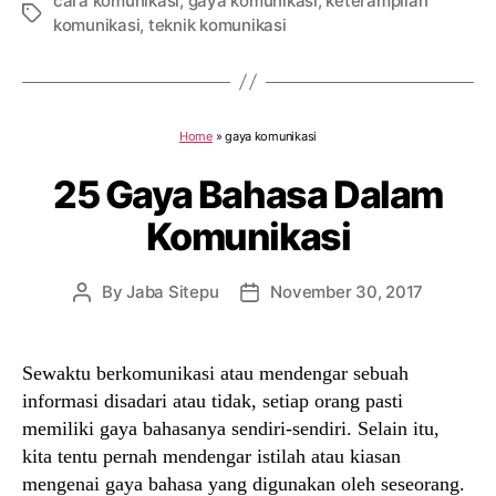
cara komunikasi
,
gaya komunikasi
,
keterampilan
Tags
komunikasi
,
teknik komunikasi
Home
»
gaya komunikasi
25 Gaya Bahasa Dalam
Komunikasi
By
Jaba Sitepu
November 30, 2017
Post
Post
author
date
Sewaktu berkomunikasi atau mendengar sebuah
informasi disadari atau tidak, setiap orang pasti
memiliki gaya bahasanya sendiri-sendiri. Selain itu,
kita tentu pernah mendengar istilah atau kiasan
mengenai gaya bahasa yang digunakan oleh seseorang.