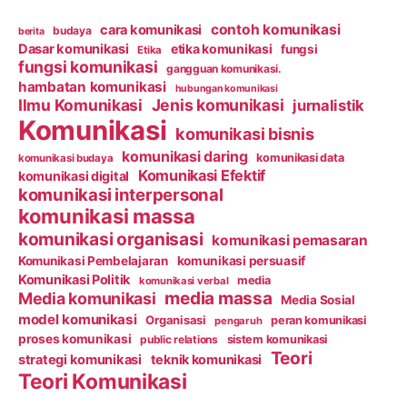
contoh komunikasi
cara komunikasi
budaya
berita
Dasar komunikasi
etika komunikasi
fungsi
Etika
fungsi komunikasi
gangguan komunikasi.
hambatan komunikasi
hubungan komunikasi
Ilmu Komunikasi
Jenis komunikasi
jurnalistik
Komunikasi
komunikasi bisnis
komunikasi daring
komunikasi data
komunikasi budaya
Komunikasi Efektif
komunikasi digital
komunikasi interpersonal
komunikasi massa
komunikasi organisasi
komunikasi pemasaran
Komunikasi Pembelajaran
komunikasi persuasif
Komunikasi Politik
media
komunikasi verbal
media massa
Media komunikasi
Media Sosial
model komunikasi
Organisasi
peran komunikasi
pengaruh
proses komunikasi
public relations
sistem komunikasi
Teori
strategi komunikasi
teknik komunikasi
Teori Komunikasi