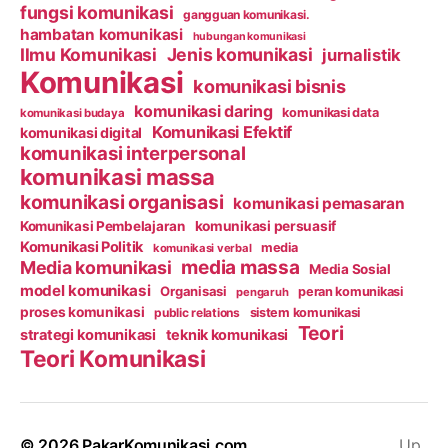
fungsi komunikasi
gangguan komunikasi.
hambatan komunikasi
hubungan komunikasi
Ilmu Komunikasi
Jenis komunikasi
jurnalistik
Komunikasi
komunikasi bisnis
komunikasi daring
komunikasi data
komunikasi budaya
Komunikasi Efektif
komunikasi digital
komunikasi interpersonal
komunikasi massa
komunikasi organisasi
komunikasi pemasaran
Komunikasi Pembelajaran
komunikasi persuasif
Komunikasi Politik
media
komunikasi verbal
media massa
Media komunikasi
Media Sosial
model komunikasi
Organisasi
peran komunikasi
pengaruh
proses komunikasi
public relations
sistem komunikasi
Teori
strategi komunikasi
teknik komunikasi
Teori Komunikasi
© 2026
PakarKomunikasi.com
Up