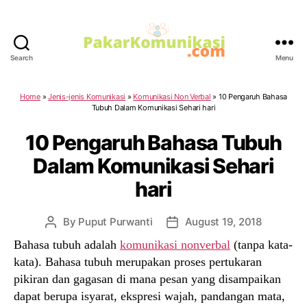
Search
Menu
PakarKomunikasi.com
Home
»
Jenis-jenis Komunikasi
»
Komunikasi Non Verbal
»
10 Pengaruh Bahasa
Tubuh Dalam Komunikasi Sehari hari
10 Pengaruh Bahasa Tubuh
Dalam Komunikasi Sehari
hari
By
Puput Purwanti
August 19, 2018
Post
Post
author
date
Bahasa tubuh adalah
komunikasi nonverbal
(tanpa kata-
kata). Bahasa tubuh merupakan proses pertukaran
pikiran dan gagasan di mana pesan yang disampaikan
dapat berupa isyarat, ekspresi wajah, pandangan mata,