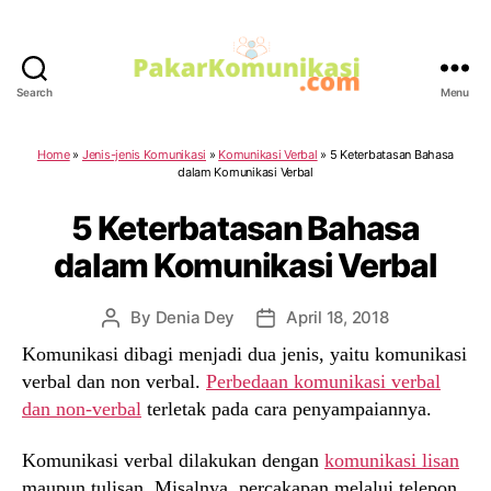
Search
Menu
PakarKomunikasi.com
Home
»
Jenis-jenis Komunikasi
»
Komunikasi Verbal
»
5 Keterbatasan Bahasa
dalam Komunikasi Verbal
5 Keterbatasan Bahasa
dalam Komunikasi Verbal
By
Denia Dey
April 18, 2018
Post
Post
author
date
Komunikasi dibagi menjadi dua jenis, yaitu komunikasi
verbal dan non verbal.
Perbedaan komunikasi verbal
dan non-verbal
terletak pada cara penyampaiannya.
Komunikasi verbal dilakukan dengan
komunikasi lisan
maupun tulisan. Misalnya, percakapan melalui telepon