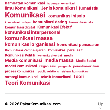
hambatan komunikasi
hubungan komunikasi
Ilmu Komunikasi
Jenis komunikasi
jurnalistik
Komunikasi
komunikasi bisnis
komunikasi daring
komunikasi data
komunikasi budaya
Komunikasi Efektif
komunikasi digital
komunikasi interpersonal
komunikasi massa
komunikasi organisasi
komunikasi pemasaran
Komunikasi Pembelajaran
komunikasi persuasif
Komunikasi Politik
media
komunikasi verbal
media massa
Media komunikasi
Media Sosial
model komunikasi
Organisasi
peran komunikasi
pengaruh
proses komunikasi
public relations
sistem komunikasi
Teori
strategi komunikasi
teknik komunikasi
Teori Komunikasi
© 2026
PakarKomunikasi.com
Up
↑