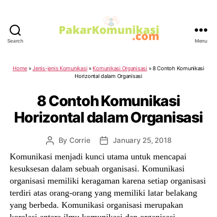
Search
Menu
PakarKomunikasi.com
Home
»
Jenis-jenis Komunikasi
»
Komunikasi Organisasi
»
8 Contoh Komunikasi
Horizontal dalam Organisasi
8 Contoh Komunikasi
Horizontal dalam Organisasi
By
Corrie
January 25, 2018
Post
Post
author
date
Komunikasi menjadi kunci utama untuk mencapai
kesuksesan dalam sebuah organisasi. Komunikasi
organisasi memiliki keragaman karena setiap organisasi
terdiri atas orang-orang yang memiliki latar belakang
yang berbeda. Komunikasi organisasi merupakan
korelasi antara ilmu komunikasi dan organisasi.