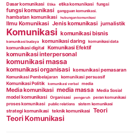
Dasar komunikasi
etika komunikasi
fungsi
Etika
fungsi komunikasi
gangguan komunikasi.
hambatan komunikasi
hubungan komunikasi
Ilmu Komunikasi
Jenis komunikasi
jurnalistik
Komunikasi
komunikasi bisnis
komunikasi daring
komunikasi data
komunikasi budaya
Komunikasi Efektif
komunikasi digital
komunikasi interpersonal
komunikasi massa
komunikasi organisasi
komunikasi pemasaran
Komunikasi Pembelajaran
komunikasi persuasif
Komunikasi Politik
media
komunikasi verbal
media massa
Media komunikasi
Media Sosial
model komunikasi
Organisasi
peran komunikasi
pengaruh
proses komunikasi
public relations
sistem komunikasi
Teori
strategi komunikasi
teknik komunikasi
Teori Komunikasi