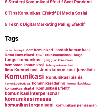
6 Strategi Komunikasi Efektif Saat Pandemi
8 Tips Komunikasi Efektif Di Media Sosial
9 Teknik Digital Marketing Paling Efektif
Tags
contoh komunikasi
cara komunikasi
budaya
berita
Dasar komunikasi
etika komunikasi
fungsi
Etika
fungsi komunikasi
gangguan komunikasi.
hambatan komunikasi
hubungan komunikasi
Ilmu Komunikasi
Jenis komunikasi
jurnalistik
Komunikasi
komunikasi bisnis
komunikasi daring
komunikasi data
komunikasi budaya
Komunikasi Efektif
komunikasi digital
komunikasi interpersonal
komunikasi massa
komunikasi organisasi
komunikasi pemasaran