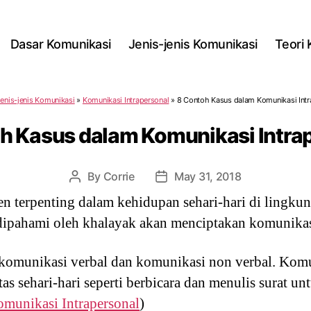
Dasar Komunikasi
Jenis-jenis Komunikasi
Teori
enis-jenis Komunikasi
»
Komunikasi Intrapersonal
»
8 Contoh Kasus dalam Komunikasi Intr
h Kasus dalam Komunikasi Intra
By
Corrie
May 31, 2018
Post
Post
author
date
 terpenting dalam kehidupan sehari-hari di lingku
pahami oleh khalayak akan menciptakan komunikasi
komunikasi verbal dan komunikasi non verbal. Komun
tas sehari-hari seperti berbicara dan menulis surat 
munikasi Intrapersonal
)