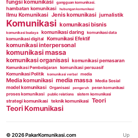
fungsi komunikasi
gangguan komunikasi.
hambatan komunikasi
hubungan komunikasi
Ilmu Komunikasi
Jenis komunikasi
jurnalistik
Komunikasi
komunikasi bisnis
komunikasi daring
komunikasi data
komunikasi budaya
Komunikasi Efektif
komunikasi digital
komunikasi interpersonal
komunikasi massa
komunikasi organisasi
komunikasi pemasaran
Komunikasi Pembelajaran
komunikasi persuasif
Komunikasi Politik
media
komunikasi verbal
media massa
Media komunikasi
Media Sosial
model komunikasi
Organisasi
peran komunikasi
pengaruh
proses komunikasi
public relations
sistem komunikasi
Teori
strategi komunikasi
teknik komunikasi
Teori Komunikasi
© 2026
PakarKomunikasi.com
Up