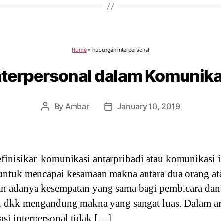
Home
»
hubungan interpersonal
terpersonal dalam Komunikas
By
Ambar
January 10, 2019
Post
Post
author
date
inisikan komunikasi antarpribadi atau komunikasi i
untuk mencapai kesamaan makna antara dua orang ata
n adanya kesempatan yang sama bagi pembicara dan 
 dkk mengandung makna yang sangat luas. Dalam ar
si interpersonal tidak […]