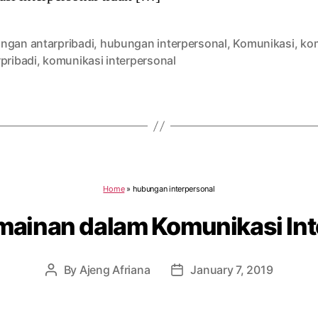
ngan antarpribadi
,
hubungan interpersonal
,
Komunikasi
,
ko
pribadi
,
komunikasi interpersonal
Home
»
hubungan interpersonal
mainan dalam Komunikasi Int
By
Ajeng Afriana
January 7, 2019
Post
Post
author
date