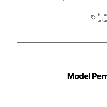
hubu
Tags
antar
Model Per