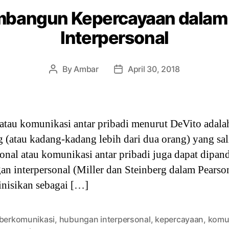
mbangun Kepercayaan dalam
Interpersonal
By
Ambar
April 30, 2018
Post
Post
author
date
atau komunikasi antar pribadi menurut DeVito adalah
g (atau kadang-kadang lebih dari dua orang) yang sa
sonal atau komunikasi antar pribadi juga dapat dipa
an interpersonal (Miller dan Steinberg dalam Pears
finisikan sebagai […]
 berkomunikasi
,
hubungan interpersonal
,
kepercayaan
,
komu