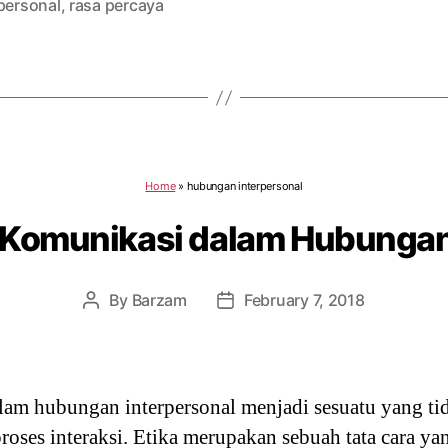
personal
,
rasa percaya
Home
»
hubungan interpersonal
a Komunikasi dalam Hubungan
By
Barzam
February 7, 2018
Post
Post
author
date
lam hubungan interpersonal menjadi sesuatu yang tid
roses interaksi. Etika merupakan sebuah tata cara ya