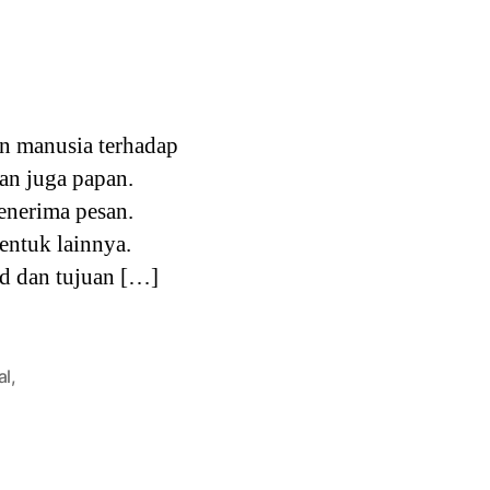
n manusia terhadap
an juga papan.
enerima pesan.
ntuk lainnya.
ud dan tujuan […]
al
,