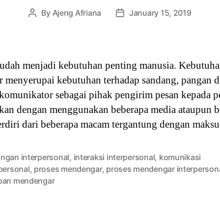
By
Ajeng Afriana
January 15, 2019
Post
Post
author
date
sudah menjadi kebutuhan penting manusia. Kebutuha
 menyerupai kebutuhan terhadap sandang, pangan d
 komunikator sebagai pihak pengirim pesan kepada p
kan dengan menggunakan beberapa media ataupun be
erdiri dari beberapa macam tergantung dengan maks
ngan interpersonal
,
interaksi interpersonal
,
komunikasi
personal
,
proses mendengar
,
proses mendengar interperson
pan mendengar