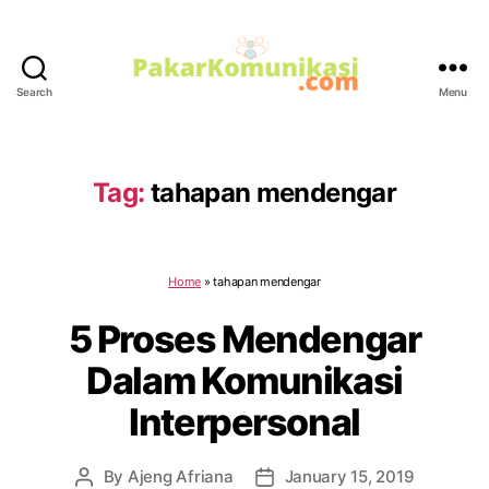
Search
Menu
PakarKomunikasi.com
Tag:
tahapan mendengar
Home
»
tahapan mendengar
5 Proses Mendengar
Dalam Komunikasi
Interpersonal
By
Ajeng Afriana
January 15, 2019
Post
Post