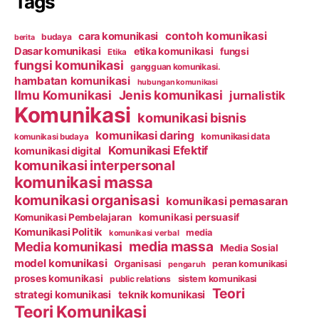
Tags
contoh komunikasi
cara komunikasi
budaya
berita
Dasar komunikasi
etika komunikasi
fungsi
Etika
fungsi komunikasi
gangguan komunikasi.
hambatan komunikasi
hubungan komunikasi
Ilmu Komunikasi
Jenis komunikasi
jurnalistik
Komunikasi
komunikasi bisnis
komunikasi daring
komunikasi data
komunikasi budaya
Komunikasi Efektif
komunikasi digital
komunikasi interpersonal
komunikasi massa
komunikasi organisasi
komunikasi pemasaran
Komunikasi Pembelajaran
komunikasi persuasif
Komunikasi Politik
media
komunikasi verbal
media massa
Media komunikasi
Media Sosial
model komunikasi
Organisasi
peran komunikasi
pengaruh
proses komunikasi
public relations
sistem komunikasi
Teori
strategi komunikasi
teknik komunikasi
Teori Komunikasi