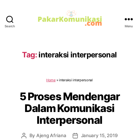
Search
Menu
PakarKomunikasi.com
Tag:
interaksi interpersonal
Home
»
interaksi interpersonal
5 Proses Mendengar
Dalam Komunikasi
Interpersonal
By
Ajeng Afriana
January 15, 2019
Post
Post