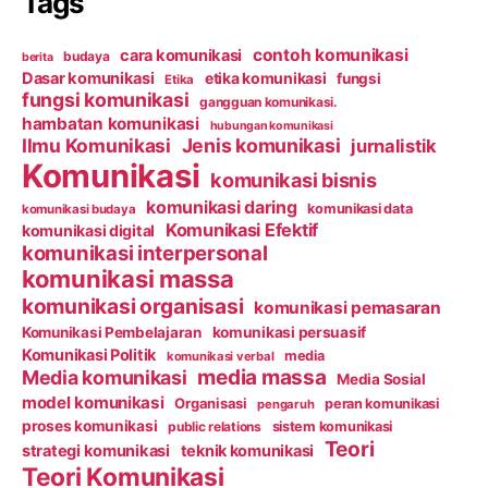
Tags
contoh komunikasi
cara komunikasi
budaya
berita
Dasar komunikasi
etika komunikasi
fungsi
Etika
fungsi komunikasi
gangguan komunikasi.
hambatan komunikasi
hubungan komunikasi
Ilmu Komunikasi
Jenis komunikasi
jurnalistik
Komunikasi
komunikasi bisnis
komunikasi daring
komunikasi data
komunikasi budaya
Komunikasi Efektif
komunikasi digital
komunikasi interpersonal
komunikasi massa
komunikasi organisasi
komunikasi pemasaran
Komunikasi Pembelajaran
komunikasi persuasif
Komunikasi Politik
media
komunikasi verbal
media massa
Media komunikasi
Media Sosial
model komunikasi
Organisasi
peran komunikasi
pengaruh
proses komunikasi
public relations
sistem komunikasi
Teori
strategi komunikasi
teknik komunikasi
Teori Komunikasi