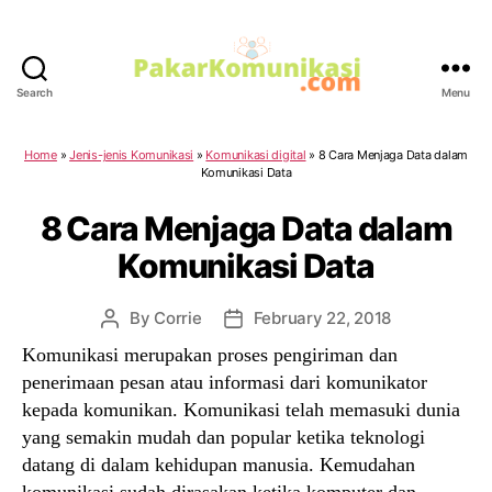
Search
Menu
PakarKomunikasi.com
Home
»
Jenis-jenis Komunikasi
»
Komunikasi digital
»
8 Cara Menjaga Data dalam
Komunikasi Data
8 Cara Menjaga Data dalam
Komunikasi Data
By
Corrie
February 22, 2018
Post
Post
author
date
Komunikasi merupakan proses pengiriman dan
penerimaan pesan atau informasi dari komunikator
kepada komunikan. Komunikasi telah memasuki dunia
yang semakin mudah dan popular ketika teknologi
datang di dalam kehidupan manusia. Kemudahan
komunikasi sudah dirasakan ketika komputer dan