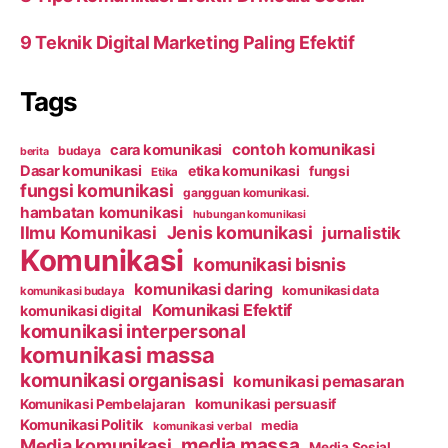
9 Teknik Digital Marketing Paling Efektif
Tags
contoh komunikasi
cara komunikasi
budaya
berita
Dasar komunikasi
etika komunikasi
fungsi
Etika
fungsi komunikasi
gangguan komunikasi.
hambatan komunikasi
hubungan komunikasi
Ilmu Komunikasi
Jenis komunikasi
jurnalistik
Komunikasi
komunikasi bisnis
komunikasi daring
komunikasi data
komunikasi budaya
Komunikasi Efektif
komunikasi digital
komunikasi interpersonal
komunikasi massa
komunikasi organisasi
komunikasi pemasaran
Komunikasi Pembelajaran
komunikasi persuasif
Komunikasi Politik
media
komunikasi verbal
media massa
Media komunikasi
Media Sosial