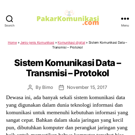
Search
Menu
PakarKomunikasi.com
Home
»
Jenis-jenis Komunikasi
»
Komunikasi digital
»
Sistem Komunikasi Data –
Transmisi – Protokol
Sistem Komunikasi Data –
Transmisi – Protokol
By
Bimo
November 15, 2017
Post
Post
author
date
Dewasa ini, ada banyak sekali sistem komunikasi data
yang digunakan dalam dunia teknologi informasi dan
komunikasi untuk memenuhi kebutuhan informasi yang
sangat cepat. Bahkan dalam skala jaringan yang kecil
pun, dibutuhkan komputer dan perangkat jaringan yang
baik untuk memastikan bahwa komputer tersebut bisa