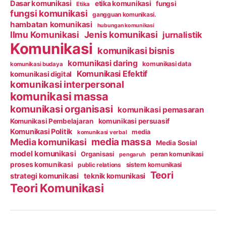
Dasar komunikasi
etika komunikasi
fungsi
Etika
fungsi komunikasi
gangguan komunikasi.
hambatan komunikasi
hubungan komunikasi
Ilmu Komunikasi
Jenis komunikasi
jurnalistik
Komunikasi
komunikasi bisnis
komunikasi daring
komunikasi data
komunikasi budaya
Komunikasi Efektif
komunikasi digital
komunikasi interpersonal
komunikasi massa
komunikasi organisasi
komunikasi pemasaran
Komunikasi Pembelajaran
komunikasi persuasif
Komunikasi Politik
media
komunikasi verbal
media massa
Media komunikasi
Media Sosial
model komunikasi
Organisasi
peran komunikasi
pengaruh
proses komunikasi
public relations
sistem komunikasi
Teori
strategi komunikasi
teknik komunikasi
Teori Komunikasi