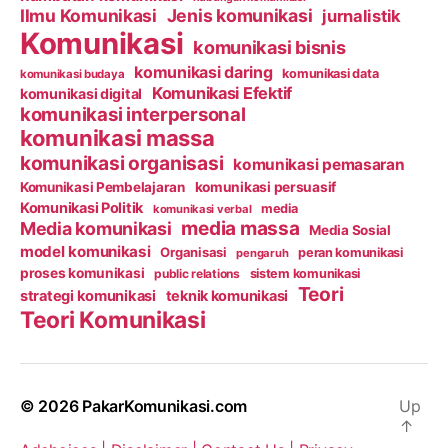
Ilmu Komunikasi
Jenis komunikasi
jurnalistik
Komunikasi
komunikasi bisnis
komunikasi daring
komunikasi data
komunikasi budaya
Komunikasi Efektif
komunikasi digital
komunikasi interpersonal
komunikasi massa
komunikasi organisasi
komunikasi pemasaran
Komunikasi Pembelajaran
komunikasi persuasif
Komunikasi Politik
media
komunikasi verbal
media massa
Media komunikasi
Media Sosial
model komunikasi
Organisasi
peran komunikasi
pengaruh
proses komunikasi
public relations
sistem komunikasi
Teori
strategi komunikasi
teknik komunikasi
Teori Komunikasi
© 2026
PakarKomunikasi.com
Up
↑