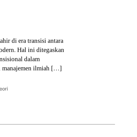
ir di era transisi antara
modern. Hal ini ditegaskan
nsisional dalam
tau manajemen ilmiah […]
eori