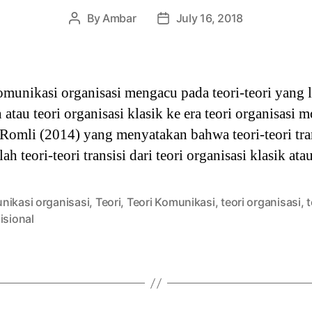
By
Ambar
July 16, 2018
Post
Post
author
date
omunikasi organisasi mengacu pada teori-teori yang lah
atau teori organisasi klasik ke era teori organisasi 
Romli (2014) yang menyatakan bahwa teori-teori tra
ah teori-teori transisi dari teori organisasi klasik a
nikasi organisasi
,
Teori
,
Teori Komunikasi
,
teori organisasi
,
t
isional