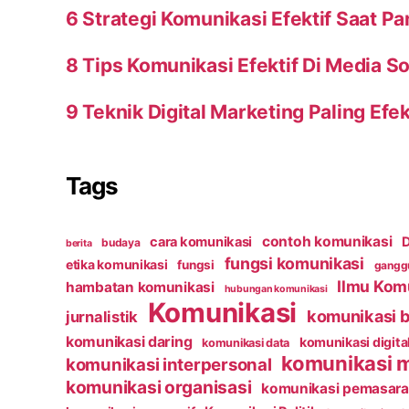
6 Strategi Komunikasi Efektif Saat P
8 Tips Komunikasi Efektif Di Media So
9 Teknik Digital Marketing Paling Efek
Tags
contoh komunikasi
cara komunikasi
D
budaya
berita
fungsi komunikasi
etika komunikasi
fungsi
ganggu
Ilmu Kom
hambatan komunikasi
hubungan komunikasi
Komunikasi
komunikasi b
jurnalistik
komunikasi daring
komunikasi digita
komunikasi data
komunikasi 
komunikasi interpersonal
komunikasi organisasi
komunikasi pemasar