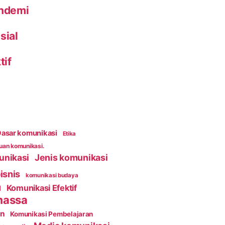
andemi
sial
tif
asar komunikasi
Etika
an komunikasi.
unikasi
Jenis komunikasi
isnis
komunikasi budaya
Komunikasi Efektif
l
massa
an
Komunikasi Pembelajaran