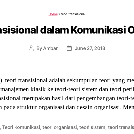
Home
»
teori transisional
nsisional dalam Komunikasi 
By
Ambar
June 27, 2018
Post
Post
author
date
 teori transisional adalah sekumpulan teori yang mer
i manajemen klasik ke teori-teori sistem dan teori pe
ansisional merupakan hasil dari pengembangan teori-t
n pada struktur organisasi dan desain organisasi. Me
,
Teori Komunikasi
,
teori organisasi
,
teori sistem
,
teori transi