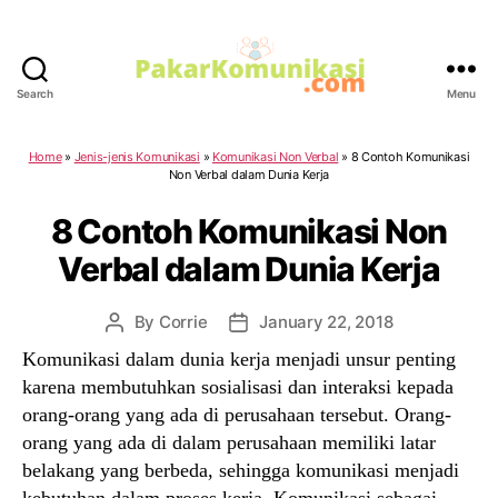
Search
Menu
PakarKomunikasi.com
Home
»
Jenis-jenis Komunikasi
»
Komunikasi Non Verbal
»
8 Contoh Komunikasi
Non Verbal dalam Dunia Kerja
8 Contoh Komunikasi Non
Verbal dalam Dunia Kerja
By
Corrie
January 22, 2018
Post
Post
author
date
Komunikasi dalam dunia kerja menjadi unsur penting
karena membutuhkan sosialisasi dan interaksi kepada
orang-orang yang ada di perusahaan tersebut. Orang-
orang yang ada di dalam perusahaan memiliki latar
belakang yang berbeda, sehingga komunikasi menjadi
kebutuhan dalam proses kerja. Komunikasi sebagai