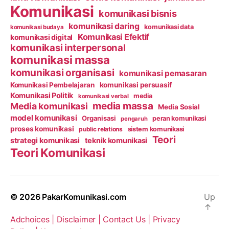
Komunikasi
komunikasi bisnis
komunikasi daring
komunikasi data
komunikasi budaya
Komunikasi Efektif
komunikasi digital
komunikasi interpersonal
komunikasi massa
komunikasi organisasi
komunikasi pemasaran
Komunikasi Pembelajaran
komunikasi persuasif
Komunikasi Politik
media
komunikasi verbal
media massa
Media komunikasi
Media Sosial
model komunikasi
Organisasi
peran komunikasi
pengaruh
proses komunikasi
public relations
sistem komunikasi
Teori
strategi komunikasi
teknik komunikasi
Teori Komunikasi
© 2026
PakarKomunikasi.com
Up
↑
Adchoices |
Disclaimer |
Contact Us |
Privacy