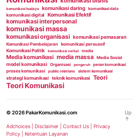
komunikasi bisnis
komunikasi daring
komunikasi data
komunikasi budaya
Komunikasi Efektif
komunikasi digital
komunikasi interpersonal
komunikasi massa
komunikasi organisasi
komunikasi pemasaran
Komunikasi Pembelajaran
komunikasi persuasif
Komunikasi Politik
media
komunikasi verbal
media massa
Media komunikasi
Media Sosial
model komunikasi
Organisasi
peran komunikasi
pengaruh
proses komunikasi
public relations
sistem komunikasi
Teori
strategi komunikasi
teknik komunikasi
Teori Komunikasi
© 2026
PakarKomunikasi.com
Up
↑
Adchoices |
Disclaimer |
Contact Us |
Privacy
Policy |
Ketentuan Layanan