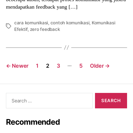
mendapatkan feedback yang […]
cara komunikasi
,
contoh komunikasi
,
Komunikasi
Tags
Efektif
,
zero feedback
Posts
…
←
Newer
1
2
3
5
Older
→
navigation
Search
for:
Recommended