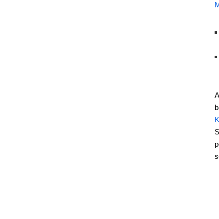
M
A
b
K
S
p
s