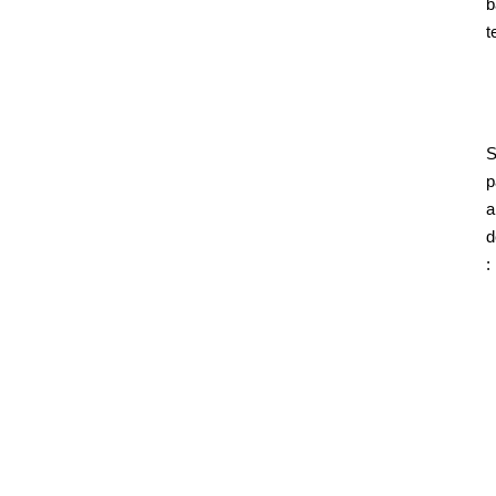
b
t
S
p
a
d
: