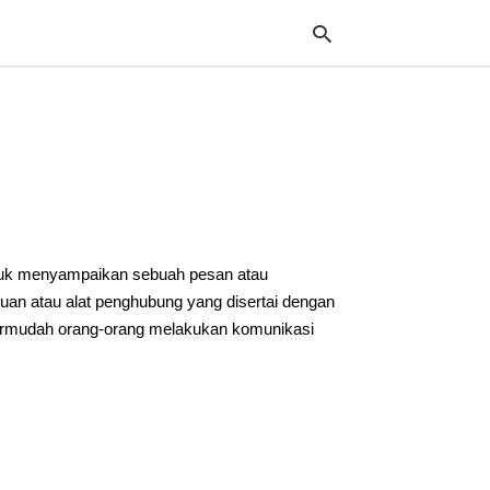
Typ
your
sea
que
and
hit
tuk menyampaikan sebuah pesan atau
ente
uan atau alat penghubung yang disertai dengan
rmudah orang-orang melakukan komunikasi