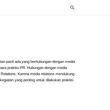
Typ
your
sea
que
and
hit
iatan pasti ada yang berhubungan dengan media
ente
 para praktisi PR. Hubungan dengan media
 Relations. Karena media relations mendukung
 kegiatan yang penting untuk dilakukan praktisi