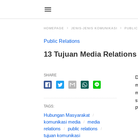
HOMEPAGE
JENIS-JENIS KOMUNIKASI
PUBLIC
Public Relations
13 Tujuan Media Relation
SHARE
D
m
m
s
TAGS:
P
Hubungan Masyarakat
komunikasi media
media
relations
public relations
tujuan komunikasi