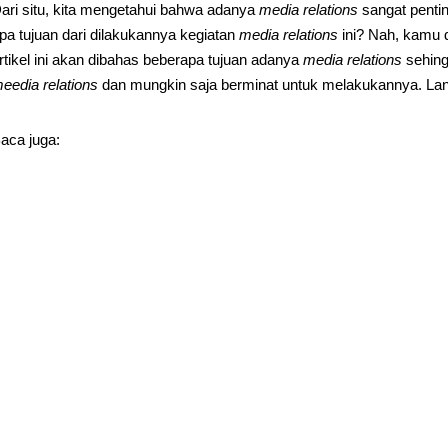
ari situ, kita mengetahui bahwa adanya
m
edia
r
elations
sangat penti
pa tujuan dari dilakukannya kegiatan
m
edia
r
elations
ini? Nah, kamu 
rtikel ini akan dibahas beberapa tujuan adanya
m
edia
r
elations
sehin
me
edia
r
elations
dan mungkin saja berminat untuk melakukannya. Lang
aca juga: